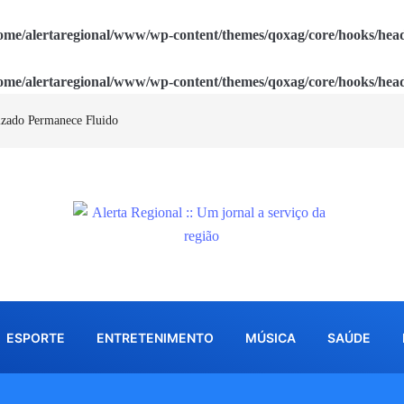
ome/alertaregional/www/wp-content/themes/qoxag/core/hooks/hea
ome/alertaregional/www/wp-content/themes/qoxag/core/hooks/hea
izado Permanece Fluido
ESPORTE
ENTRETENIMENTO
MÚSICA
SAÚDE