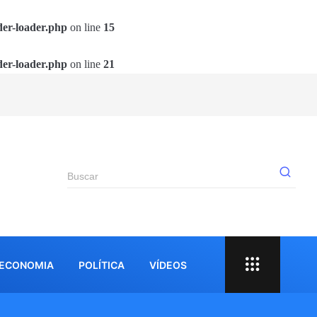
der-loader.php
on line
15
der-loader.php
on line
21
Ve
ECONOMIA
POLÍTICA
VÍDEOS