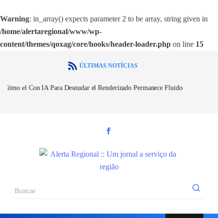
Warning
: in_array() expects parameter 2 to be array, string given in
/home/alertaregional/www/wp-
content/themes/qoxag/core/hooks/header-loader.php
on line
15
ÚLTIMAS NOTÍCIAS
Con IA Para Desnudar el Renderizado Permanece Fluido
Vereadora é 