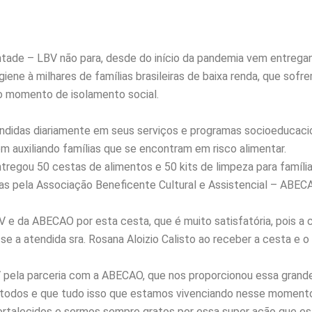
ntade – LBV não para, desde do início da pandemia vem entrega
igiene à milhares de famílias brasileiras de baixa renda, que sof
 momento de isolamento social.
endidas diariamente em seus serviços e programas socioeducaci
m auxiliando famílias que se encontram em risco alimentar.
ntregou 50 cestas de alimentos e 50 kits de limpeza para famíli
das pela Associação Beneficente Cultural e Assistencial – ABEC
 e da ABECAO por esta cesta, que é muito satisfatória, pois a c
e a atendida sra. Rosana Aloizio Calisto ao receber a cesta e o 
V pela parceria com a ABECAO, que nos proporcionou essa grande
 todos e que tudo isso que estamos vivenciando nesse momento
ortalecidos e sermos sempre gratos por essa super ação que est