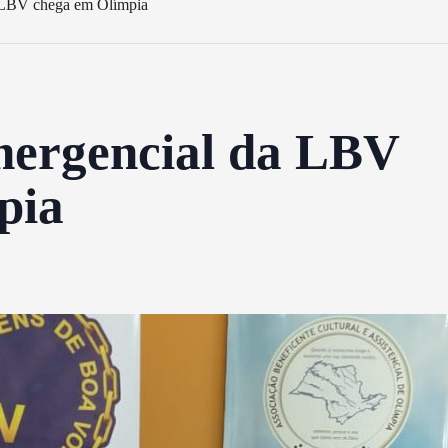
 LBV chega em Olímpia
mergencial da LBV
pia