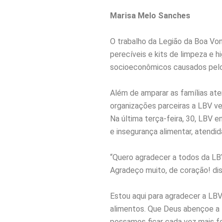
Marisa Melo Sanches
O trabalho da Legião da Boa Vo
perecíveis e kits de limpeza e h
socioeconômicos causados pelo
Além de amparar as famílias at
organizações parceiras a LBV ve
Na última terça-feira, 30, LBV e
e insegurança alimentar, atendi
“Quero agradecer a todos da LBV
Agradeço muito, de coração! diss
Estou aqui para agradecer a LB
alimentos. Que Deus abençoe a
possamos ficar cada vez mais f