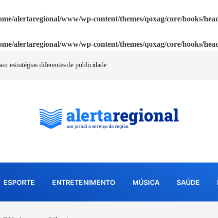
ome/alertaregional/www/wp-content/themes/qoxag/core/hooks/hea
ome/alertaregional/www/wp-content/themes/qoxag/core/hooks/hea
s de publicidade
ESPORTE
ENTRETENIMENTO
MÚSICA
SAÚDE